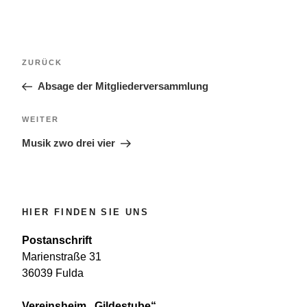
Beitragsnavigation
Vorheriger
ZURÜCK
Beitrag
Absage der Mitgliederversammlung
Nächster
WEITER
Beitrag
Musik zwo drei vier
HIER FINDEN SIE UNS
Postanschrift
Marienstraße 31
36039 Fulda
Vereinsheim „Gildestube“