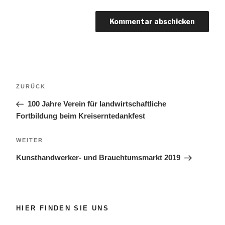
Beitragsnavigation
Vorheriger
ZURÜCK
Beitrag
100 Jahre Verein für landwirtschaftliche
Fortbildung beim Kreiserntedankfest
Nächster
WEITER
Beitrag
Kunsthandwerker- und Brauchtumsmarkt 2019
HIER FINDEN SIE UNS