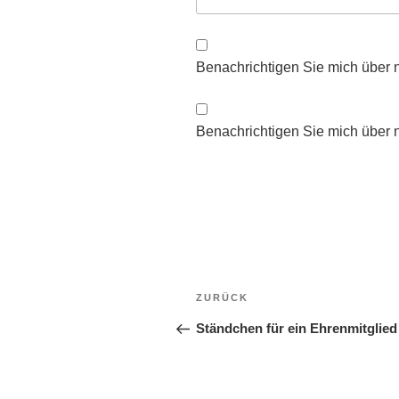
Benachrichtigen Sie mich über 
Benachrichtigen Sie mich über n
Beitragsnavigation
Vorheriger
ZURÜCK
Beitrag
Ständchen für ein Ehrenmitglied