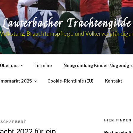
Lauterbacher Trachtengilde
Volkstanz, Brauchtumspflege und Völkerverständigu
Über uns
Termine
Neugründung Kinder-/Jugendgr
umsmarkt 2025
Cookie-Richtlinie (EU)
Kontakt
HIER FINDEN 
 SCHARBERT
racht 2022 für ein
Postanschrift