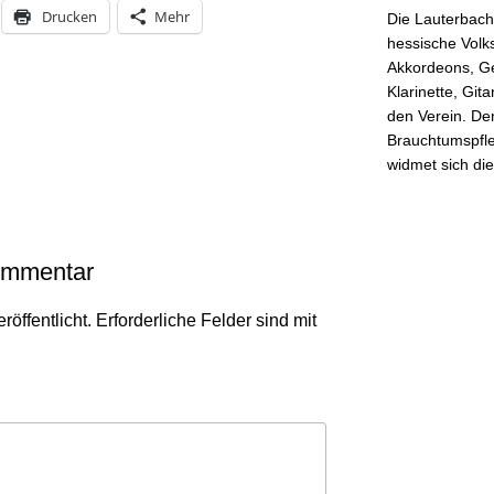
Drucken
Mehr
Die Lauterbache
hessische Volk
Akkordeons, Ge
Klarinette, Git
den Verein. Den
Brauchtumspfle
widmet sich di
ommentar
röffentlicht.
Erforderliche Felder sind mit