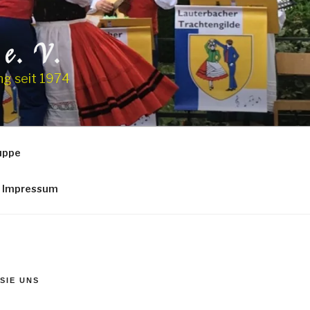
 e. V.
ng seit 1974
uppe
Impressum
SIE UNS