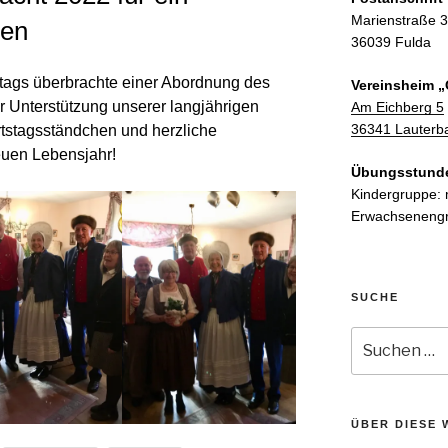
Marienstraße 
hen
36039 Fulda
stags überbrachte einer Abordnung des
Vereinsheim „
r Unterstützung unserer langjährigen
Am Eichberg 5
36341 Lauterb
rtstagsständchen und herzliche
euen Lebensjahr!
Übungsstund
Kindergruppe: 
Erwachsenengr
SUCHE
Suchen
nach:
ÜBER DIESE 