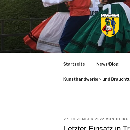
Zum
Inhalt
springen
Startseite
News/Blog
Kunsthandwerker- und Braucht
VERÖFFENTLICHT
27. DEZEMBER 2022
VON
HEIKO
AM
Letzter Einsatz in T