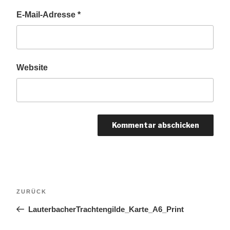
E-Mail-Adresse
*
Website
Beitragsnavigation
Vorheriger
ZURÜCK
Beitrag
LauterbacherTrachtengilde_Karte_A6_Print