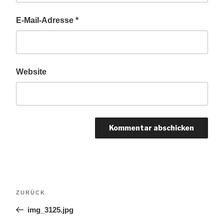
E-Mail-Adresse
*
Website
Beitragsnavigation
Vorheriger
ZURÜCK
Beitrag
img_3125.jpg