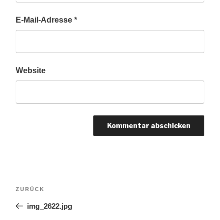
E-Mail-Adresse
*
Website
Beitragsnavigation
Vorheriger
ZURÜCK
Beitrag
img_2622.jpg