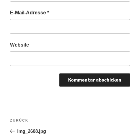
E-Mail-Adresse
*
Website
Beitragsnavigation
Vorheriger
ZURÜCK
Beitrag
img_2608.jpg