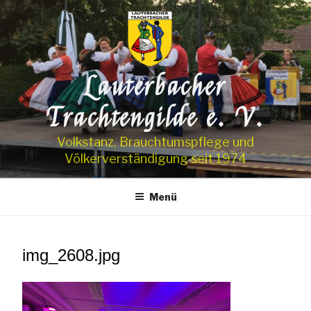
Zum
Inhalt
springen
Lauterbacher
Trachtengilde e. V.
Volkstanz, Brauchtumspflege und
Völkerverständigung seit 1974
Menü
img_2608.jpg