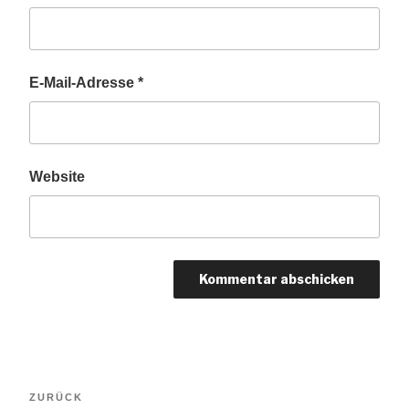
E-Mail-Adresse
*
Website
Beitragsnavigation
Vorheriger
ZURÜCK